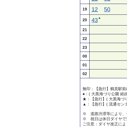
12
50
19
▲
43
20
21
22
23
00
01
02
無印：【急行】鶴見駅前
●：( 大黒海づり公園 経
★：【急行】( 大黒海づり
▲：【急行】( 流通センタ
※ 道路渋滞等により、
※ 祝日は休日ダイヤで
ご注意：ダイヤ改正によ