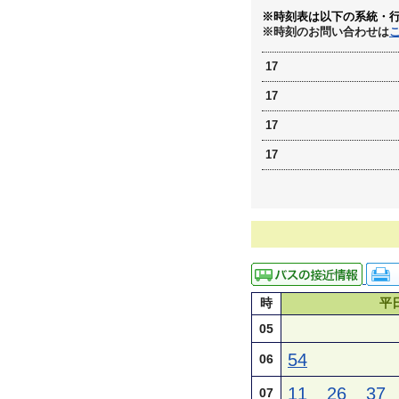
※時刻表は以下の系統・
※時刻のお問い合わせは
17
17
17
17
時
平
05
54
06
11
26
37
07