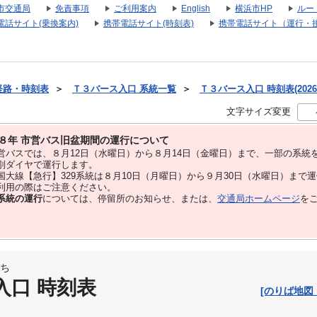
市交通局
免責事項
ご利用案内
English
横浜市HP
ルー
電話サイト(乗換案内)
携帯電話サイト(時刻表)
携帯電話サイト（運行・
経路・時刻表
＞
Ｔ３バース入口 系統一覧
＞
Ｔ３バース入口 時刻表(2026
文字サイズ変更
８年 市営バス旧盆期間の運行について
バスでは、８⽉12⽇（水曜日）から８⽉14⽇（金曜日）まで、⼀部の系統
別ダイヤで運⾏します。
大線【急行】329系統は８月10日（月曜日）から９月30日（水曜日）まで
用の際はご注意ください。
系統の運行
については、停留所のお知らせ、または、
交通局ホームページ
を
ち
入口 時刻表
[のりば地図