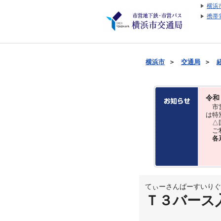
横浜
携帯
横浜市
＞
交通局
＞
令和
市営
は特
△国
ご利
各
てぃーさんばーすいりぐ
Ｔ３バース