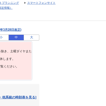
トプランニング
スマートフォンサイト
接近情報）
年3月28日改正)
小
中
大
を除き、⼟曜ダイヤまた
運休します。
ご覧ください。
・他系統の時刻表を見る]