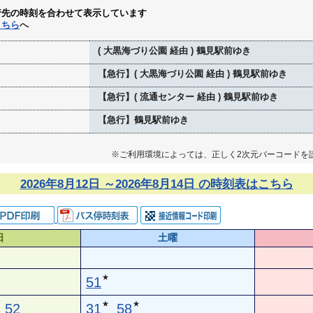
行先の時刻を合わせて表示しています
こちら
へ
( 大黒海づり公園 経由 ) 鶴見駅前ゆき
【急行】( 大黒海づり公園 経由 ) 鶴見駅前ゆき
【急行】( 流通センター 経由 ) 鶴見駅前ゆき
【急行】鶴見駅前ゆき
※ご利用環境によっては、正しく2次元バーコードを
2026年8月12日 ～2026年8月14日 の時刻表はこちら
日
土曜
★
51
★
★
52
31
58