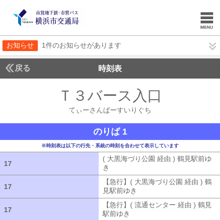
お知らせ
1件のお知らせがあります
戻る
時刻表
Ｔ３バース入口
てぃー
てぃーさんばーすいりぐち
のりば 1
※時刻表は以下の行先・系統の時刻を合わせて表示しています
( 大黒海づり公園 経由 ) 鶴見駅前ゆ
17
17
き
( 大黒海づり公園 経由 ) 鶴見駅前ゆ
【急行】( 大黒海づり公園 経由 ) 鶴
17
17
見駅前ゆき
【急行】( 大黒海づり公園 
【急行】( 流通センター 経由 ) 鶴見
17
17
駅前ゆき
【急行】( 流通センター 経由