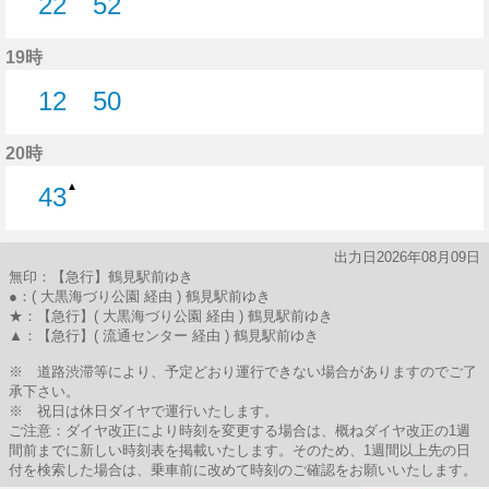
22
52
22分はつ
52分はつ
19時
12
50
12分はつ
50分はつ
20時
▲
43
43分はつ
出力日2026年08月09日
無印：【急行】鶴見駅前ゆき
●：( 大黒海づり公園 経由 ) 鶴見駅前ゆき
★：【急行】( 大黒海づり公園 経由 ) 鶴見駅前ゆき
▲：【急行】( 流通センター 経由 ) 鶴見駅前ゆき
※ 道路渋滞等により、予定どおり運行できない場合がありますのでご了
承下さい。
※ 祝日は休日ダイヤで運行いたします。
ご注意：ダイヤ改正により時刻を変更する場合は、概ねダイヤ改正の1週
間前までに新しい時刻表を掲載いたします。そのため、1週間以上先の日
付を検索した場合は、乗車前に改めて時刻のご確認をお願いいたします。