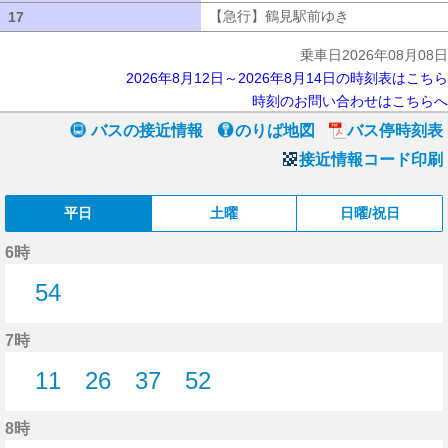
【急行】鶴見駅前ゆき
【急行】鶴見駅
17
17
乗車日2026年08月08日
2026年8月12日～2026年8月14日の時刻表はこちら
時刻のお問い合わせはこちらへ
バスの接近情報
のりば地図
バス停時刻表
接近情報コード印刷
平日
土曜
日曜/祝日
6時
54
54分はつ
7時
11
26
37
52
11分はつ
26分はつ
37分はつ
52分はつ
8時