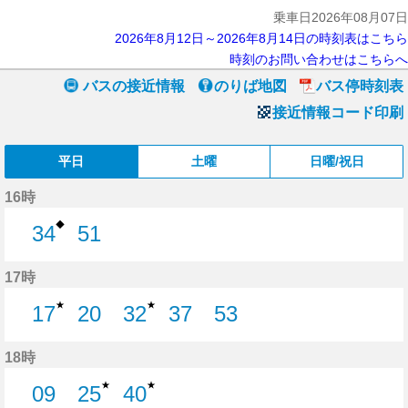
乗車日2026年08月07日
2026年8月12日～2026年8月14日の時刻表はこちら
時刻のお問い合わせはこちらへ
バスの接近情報
のりば地図
バス停時刻表
接近情報コード印刷
平日
土曜
日曜/祝日
16時
◆
34
51
34分はつ
51分はつ
17時
★
★
17
20
32
37
53
17分はつ
20分はつ
32分はつ
37分はつ
53分はつ
18時
★
★
09
25
40