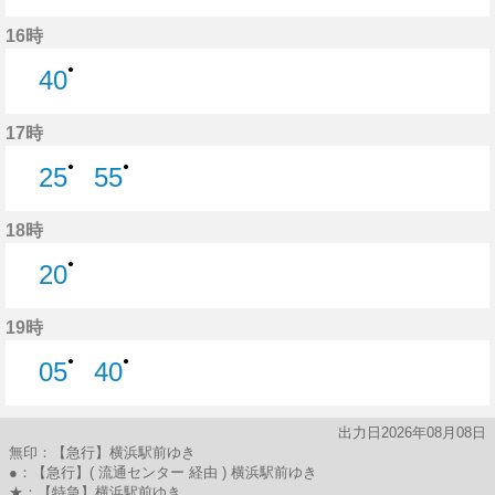
55分はつ
16時
●
40
40分はつ
17時
●
●
25
55
25分はつ
55分はつ
18時
●
20
20分はつ
19時
●
●
05
40
5分はつ
40分はつ
出力日2026年08月08日
無印：【急行】横浜駅前ゆき
●：【急行】( 流通センター 経由 ) 横浜駅前ゆき
★：【特急】横浜駅前ゆき