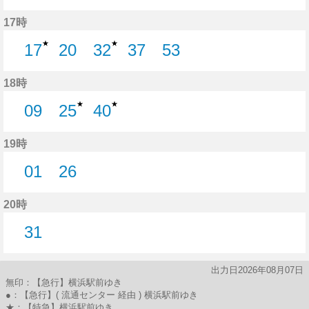
34分はつ
51分はつ
17時
★
★
17
20
32
37
53
17分はつ
20分はつ
32分はつ
37分はつ
53分はつ
18時
★
★
09
25
40
9分はつ
25分はつ
40分はつ
19時
01
26
1分はつ
26分はつ
20時
31
31分はつ
出力日2026年08月07日
無印：【急行】横浜駅前ゆき
●：【急行】( 流通センター 経由 ) 横浜駅前ゆき
★：【特急】横浜駅前ゆき