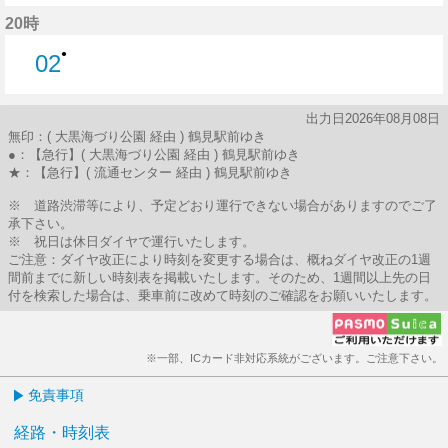
59分はつ
20時
●
02
2分はつ
出力日2026年08月08日
無印：( 大黒海づり公園 経由 ) 鶴見駅前ゆき
●：【急行】( 大黒海づり公園 経由 ) 鶴見駅前ゆき
★：【急行】( 流通センター 経由 ) 鶴見駅前ゆき
※ 道路渋滞等により、予定どおり運行できない場合がありますのでご了
承下さい。
※ 祝日は休日ダイヤで運行いたします。
ご注意：ダイヤ改正により時刻を変更する場合は、概ねダイヤ改正の1週
間前までに新しい時刻表を掲載いたします。そのため、1週間以上先の日
付を検索した場合は、乗車前に改めて時刻のご確認をお願いいたします。
※一部、ICカード非対応系統がございます。ご注意下さい。
免責事項
経路・時刻表