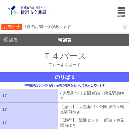
お知らせ
1件のお知らせがあります
戻る
時刻表
Ｔ４バース
てぃーよ
てぃーよんばーす
のりば 2
※時刻表は以下の行先・系統の時刻を合わせて表示しています
( 大黒海づり公園 経由 ) 鶴見駅前ゆ
17
17
き
( 大黒海づり公園 経由 ) 鶴見駅前ゆ
【急行】( 大黒海づり公園 経由 ) 鶴
17
17
見駅前ゆき
【急行】( 大黒海づり公園 
【急行】( 流通センター 経由 ) 鶴見
17
17
駅前ゆき
【急行】( 流通センター 経由