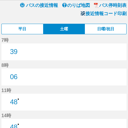
バスの接近情報
のりば地図
バス停時刻表
接近情報コード印刷
平日
土曜
日曜/祝日
7時
39
39分はつ
8時
06
6分はつ
11時
●
48
48分はつ
14時
●
48