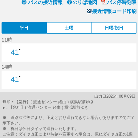
バスの接近情報
のりば地図
バス停時刻表
接近情報コード印刷
平日
土曜
日曜/祝日
11時
●
41
41分はつ
14時
●
41
41分はつ
出力日2026年08月09日
無印：【急行】( 流通センター 経由 ) 横浜駅前ゆき
●：【急行】( 流通センター 経由 ) 横浜駅前ゆき
※ 道路渋滞等により、予定どおり運行できない場合がありますのでご了
承下さい。
※ 祝日は休日ダイヤで運行いたします。
ご注意：ダイヤ改正により時刻を変更する場合は、概ねダイヤ改正の1週