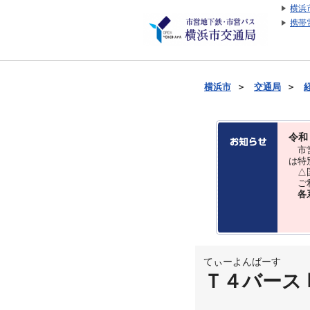
横浜
携帯
横浜市
＞
交通局
＞
令和
市営
は特
△国
ご利
各
てぃーよんばーす
Ｔ４バース