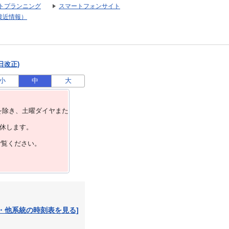
トプランニング
スマートフォンサイト
接近情報）
日改正)
小
中
大
を除き、⼟曜ダイヤまた
運休します。
ご覧ください。
・他系統の時刻表を見る]