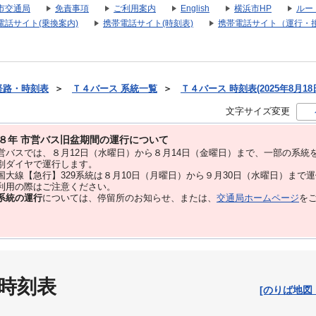
市交通局
免責事項
ご利用案内
English
横浜市HP
ルー
電話サイト(乗換案内)
携帯電話サイト(時刻表)
携帯電話サイト（運行・
経路・時刻表
＞
Ｔ４バース 系統一覧
＞
Ｔ４バース 時刻表(2025年8月18
文字サイズ変更
８年 市営バス旧盆期間の運行について
バスでは、８⽉12⽇（水曜日）から８⽉14⽇（金曜日）まで、⼀部の系統
別ダイヤで運⾏します。
大線【急行】329系統は８月10日（月曜日）から９月30日（水曜日）まで
用の際はご注意ください。
系統の運行
については、停留所のお知らせ、または、
交通局ホームページ
を
 時刻表
[のりば地図