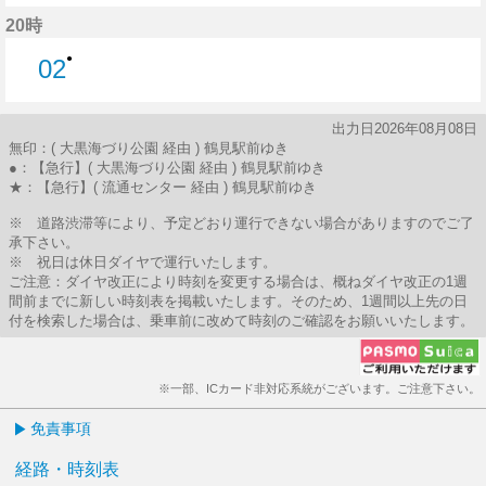
59分はつ
20時
●
02
2分はつ
出力日2026年08月08日
無印：( 大黒海づり公園 経由 ) 鶴見駅前ゆき
●：【急行】( 大黒海づり公園 経由 ) 鶴見駅前ゆき
★：【急行】( 流通センター 経由 ) 鶴見駅前ゆき
※ 道路渋滞等により、予定どおり運行できない場合がありますのでご了
承下さい。
※ 祝日は休日ダイヤで運行いたします。
ご注意：ダイヤ改正により時刻を変更する場合は、概ねダイヤ改正の1週
間前までに新しい時刻表を掲載いたします。そのため、1週間以上先の日
付を検索した場合は、乗車前に改めて時刻のご確認をお願いいたします。
※一部、ICカード非対応系統がございます。ご注意下さい。
免責事項
経路・時刻表