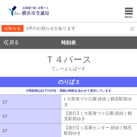
お知らせ
1件のお知らせがあります
戻る
時刻表
Ｔ４バース
てぃーよ
てぃーよんばーす
のりば 2
※時刻表は以下の行先・系統の時刻を合わせて表示しています
( 大黒海づり公園 経由 ) 鶴見駅前ゆ
17
17
き
( 大黒海づり公園 経由 ) 鶴見駅前ゆ
【急行】( 大黒海づり公園 経由 ) 鶴
17
17
見駅前ゆき
【急行】( 大黒海づり公園 
【急行】( 流通センター 経由 ) 鶴見
17
17
駅前ゆき
【急行】( 流通センター 経由