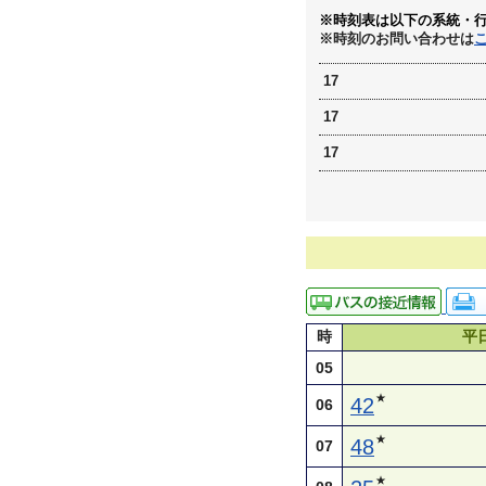
※時刻表は以下の系統・
※時刻のお問い合わせは
17
17
17
時
平
05
★
42
06
★
48
07
★