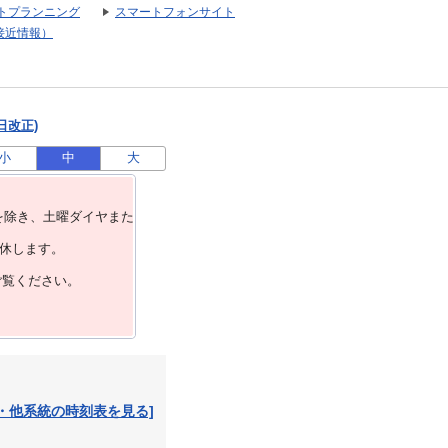
トプランニング
スマートフォンサイト
接近情報）
日改正)
小
中
大
を除き、⼟曜ダイヤまた
運休します。
ご覧ください。
・他系統の時刻表を見る]