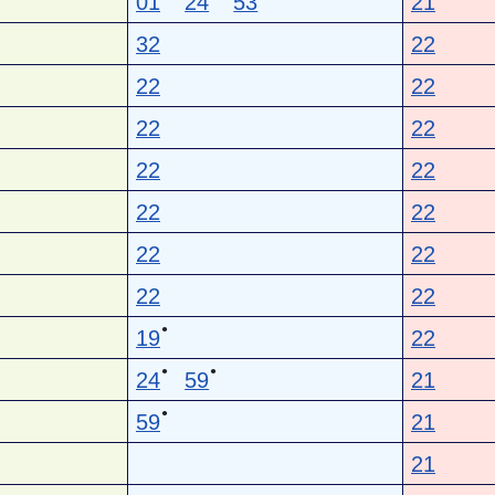
01
24
53
21
32
22
22
22
22
22
22
22
22
22
22
22
22
22
●
19
22
●
●
24
59
21
●
59
21
21