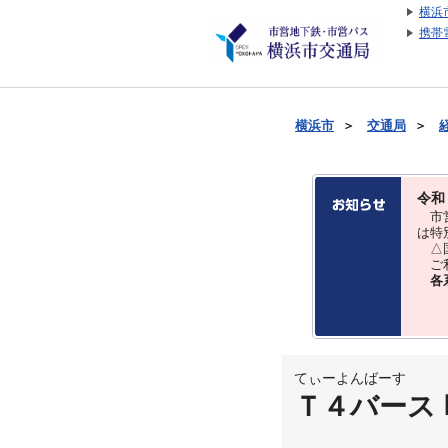
横浜
携帯
横浜市
＞
交通局
＞
令和
市営
は特
△国
ご利
各
てぃーよんばーす
Ｔ４バース