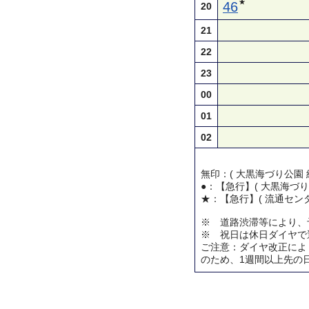
★
46
20
21
22
23
00
01
02
無印：( 大黒海づり公園 
●：【急行】( 大黒海づり
★：【急行】( 流通センタ
※ 道路渋滞等により、
※ 祝日は休日ダイヤで
ご注意：ダイヤ改正によ
のため、1週間以上先の