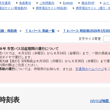
市交通局
免責事項
ご利用案内
English
横浜市HP
ルー
電話サイト(乗換案内)
携帯電話サイト(時刻表)
携帯電話サイト（運行・
経路・時刻表
＞
Ｔ４バース 系統一覧
＞
Ｔ４バース 時刻表(2026年3月28
文字サイズ変更
８年 市営バス旧盆期間の運行について
バスでは、８⽉12⽇（水曜日）から８⽉14⽇（金曜日）まで、⼀部の系統
別ダイヤで運⾏します。
大線【急行】329系統は８月10日（月曜日）から９月30日（水曜日）まで
用の際はご注意ください。
系統の運行
については、停留所のお知らせ、または、
交通局ホームページ
を
 時刻表
[のりば地図