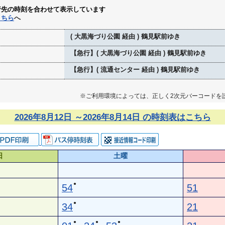
行先の時刻を合わせて表示しています
こちら
へ
( 大黒海づり公園 経由 ) 鶴見駅前ゆき
【急行】( 大黒海づり公園 経由 ) 鶴見駅前ゆき
【急行】( 流通センター 経由 ) 鶴見駅前ゆき
※ご利用環境によっては、正しく2次元バーコードを
2026年8月12日 ～2026年8月14日 の時刻表はこちら
日
土曜
●
54
51
●
34
21
●
●
●