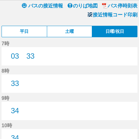
バスの接近情報
のりば地図
バス停時刻表
接近情報コード印刷
平日
土曜
日曜/祝日
7時
03
33
3分はつ
33分はつ
8時
33
33分はつ
9時
34
34分はつ
10時
34