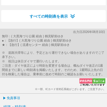
46分はつ
すべての時刻表を表示
出力日2026年08月10日
無印：( 大黒海づり公園 経由 ) 鶴見駅前ゆき
●：【急行】( 大黒海づり公園 経由 ) 鶴見駅前ゆき
★：【急行】( 流通センター 経由 ) 鶴見駅前ゆき
※ 道路渋滞等により、予定どおり運行できない場合がありますのでご了
承下さい。
※ 祝日は休日ダイヤで運行いたします。
ご注意：ダイヤ改正により時刻を変更する場合は、概ねダイヤ改正の1週
間前までに新しい時刻表を掲載いたします。そのため、1週間以上先の日
付を検索した場合は、乗車前に改めて時刻のご確認をお願いいたします。
※一部、ICカード非対応系統がございます。ご注意下さい。
免責事項
経路・時刻表