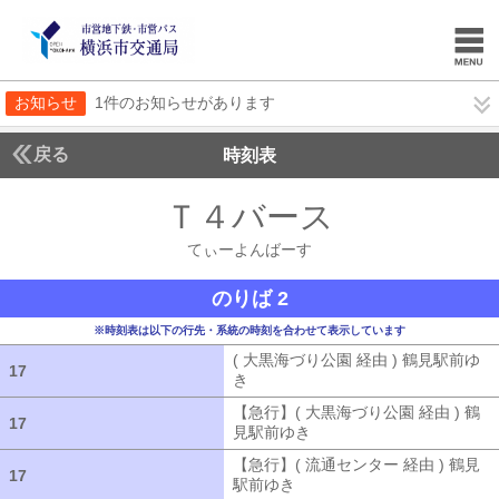
お知らせ
1件のお知らせがあります
戻る
時刻表
Ｔ４バース
てぃーよ
てぃーよんばーす
のりば 2
※時刻表は以下の行先・系統の時刻を合わせて表示しています
( 大黒海づり公園 経由 ) 鶴見駅前ゆ
17
17
き
( 大黒海づり公園 経由 ) 鶴見駅前ゆ
【急行】( 大黒海づり公園 経由 ) 鶴
17
17
見駅前ゆき
【急行】( 大黒海づり公園 
【急行】( 流通センター 経由 ) 鶴見
17
17
駅前ゆき
【急行】( 流通センター 経由