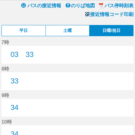
バスの接近情報
のりば地図
バス停時刻表
接近情報コード印刷
平日
土曜
日曜/祝日
7時
03
33
3分はつ
33分はつ
8時
33
33分はつ
9時
34
34分はつ
10時
34