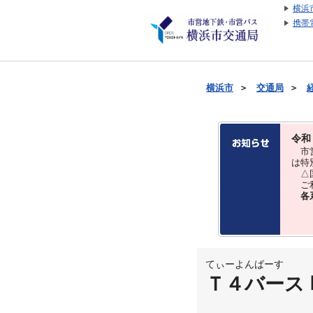
横浜
携帯
横浜市
＞
交通局
＞
令和
市営
は特
△国
ご利
各
てぃーよんばーす
Ｔ４バース