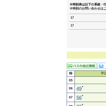
※時刻表は以下の系統・
※時刻のお問い合わせは
17
17
時
平
05
●
49
06
●
56
07
●