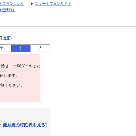
トプランニング
スマートフォンサイト
接近情報）
日改正)
小
中
大
を除き、⼟曜ダイヤまた
運休します。
ご覧ください。
・他系統の時刻表を見る]