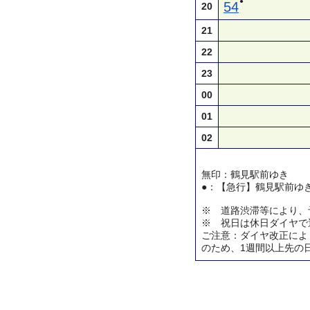
●
54
20
21
22
23
00
01
02
無印：鶴見駅前ゆき
●：【急行】鶴見駅前ゆ
※ 道路渋滞等により、
※ 祝日は休日ダイヤで
ご注意：ダイヤ改正によ
のため、1週間以上先の