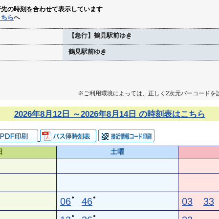
行先の時刻を合わせて表示しています
こちら
へ
【急行】鶴見駅前ゆき
鶴見駅前ゆき
※ご利用環境によっては、正しく2次元バーコードを
2026年8月12日 ～2026年8月14日 の時刻表はこちら
日
土曜
●
●
06
46
03
33
●
●