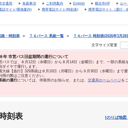
市交通局
免責事項
ご利用案内
English
横浜市HP
ルー
電話サイト(乗換案内)
携帯電話サイト(時刻表)
携帯電話サイト（運行・
経路・時刻表
＞
Ｔ４バース 系統一覧
＞
Ｔ４バース 時刻表(2026年3月28
文字サイズ変更
８年 市営バス旧盆期間の運行について
バスでは、８⽉12⽇（水曜日）から８⽉14⽇（金曜日）まで、⼀部の系統
別ダイヤで運⾏します。
大線【急行】329系統は８月10日（月曜日）から９月30日（水曜日）まで
用の際はご注意ください。
系統の運行
については、停留所のお知らせ、または、
交通局ホームページ
を
 時刻表
[のりば地図