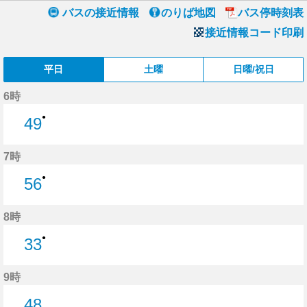
バスの接近情報
のりば地図
バス停時刻表
接近情報コード印刷
平日
土曜
日曜/祝日
6時
●
49
49分はつ
7時
●
56
56分はつ
8時
●
33
33分はつ
9時
48