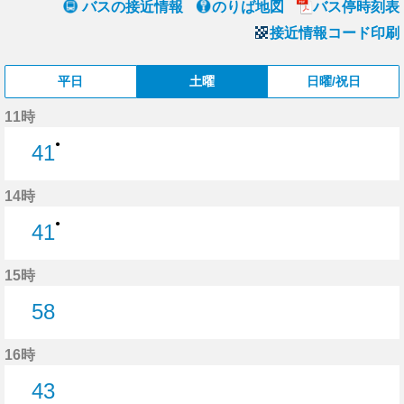
バスの接近情報
のりば地図
バス停時刻表
接近情報コード印刷
平日
土曜
日曜/祝日
11時
●
41
41分はつ
14時
●
41
41分はつ
15時
58
58分はつ
16時
43