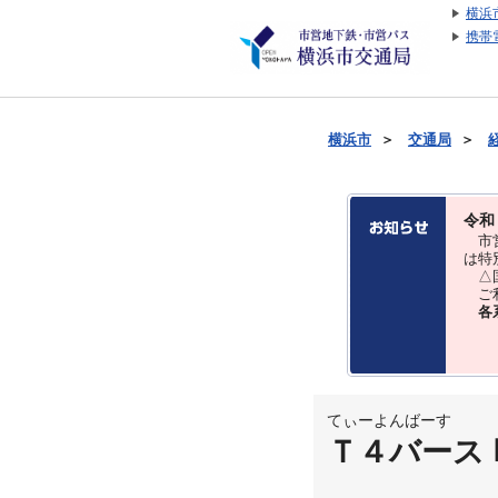
横浜
携帯
横浜市
＞
交通局
＞
令和
市営
は特
△国
ご利
各
てぃーよんばーす
Ｔ４バース