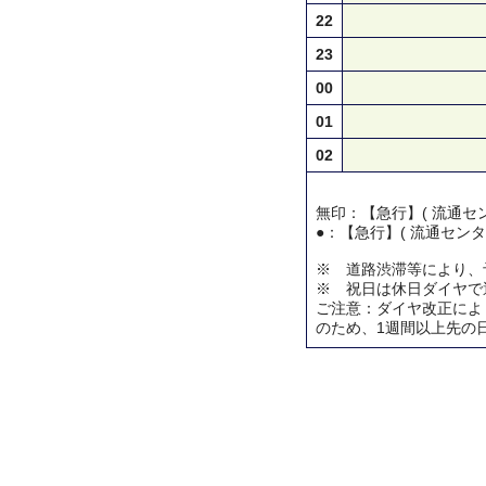
22
23
00
01
02
無印：【急行】( 流通セン
●：【急行】( 流通センタ
※ 道路渋滞等により、
※ 祝日は休日ダイヤで
ご注意：ダイヤ改正によ
のため、1週間以上先の