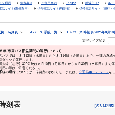
市交通局
免責事項
ご利用案内
English
横浜市HP
ルー
電話サイト(乗換案内)
携帯電話サイト(時刻表)
携帯電話サイト（運行・
経路・時刻表
＞
Ｔ４バース 系統一覧
＞
Ｔ４バース 時刻表(2025年8月18
文字サイズ変更
８年 市営バス旧盆期間の運行について
バスでは、８⽉12⽇（水曜日）から８⽉14⽇（金曜日）まで、⼀部の系統
別ダイヤで運⾏します。
大線【急行】329系統は８月10日（月曜日）から９月30日（水曜日）まで
用の際はご注意ください。
系統の運行
については、停留所のお知らせ、または、
交通局ホームページ
を
 時刻表
[のりば地図