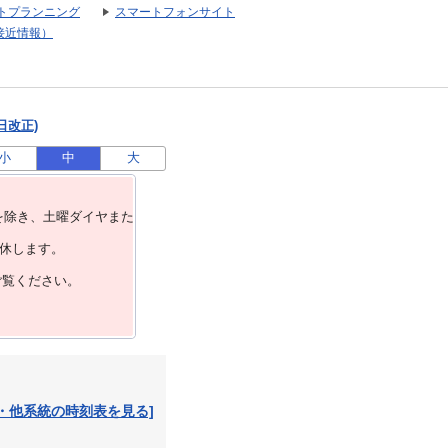
トプランニング
スマートフォンサイト
接近情報）
日改正)
小
中
大
を除き、⼟曜ダイヤまた
運休します。
ご覧ください。
・他系統の時刻表を見る]