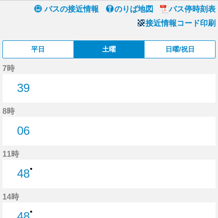
バスの接近情報
のりば地図
バス停時刻表
接近情報コード印刷
平日
土曜
日曜/祝日
7時
39
39分はつ
8時
06
6分はつ
11時
●
48
48分はつ
14時
●
48