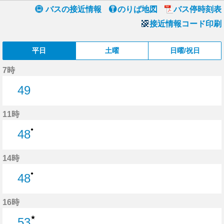
バスの接近情報
のりば地図
バス停時刻表
接近情報コード印刷
平日
土曜
日曜/祝日
7時
49
49分はつ
11時
●
48
48分はつ
14時
●
48
48分はつ
16時
★
53