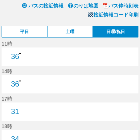
バスの接近情報
のりば地図
バス停時刻表
接近情報コード印刷
平日
土曜
日曜/祝日
11時
●
36
36分はつ
14時
●
36
36分はつ
17時
31
31分はつ
18時
34