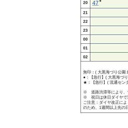
★
47
20
21
22
23
00
01
02
無印：( 大黒海づり公園 
●：【急行】( 大黒海づり
★：【急行】( 流通センタ
※ 道路渋滞等により、
※ 祝日は休日ダイヤで
ご注意：ダイヤ改正によ
のため、1週間以上先の