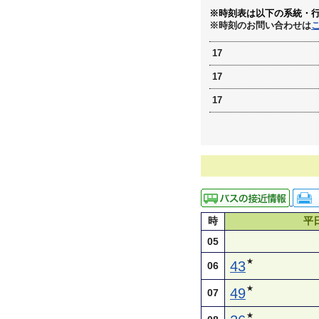
※時刻表は以下の系統・
※時刻のお問い合わせは
17
17
17
時
平
05
★
43
06
★
49
07
★