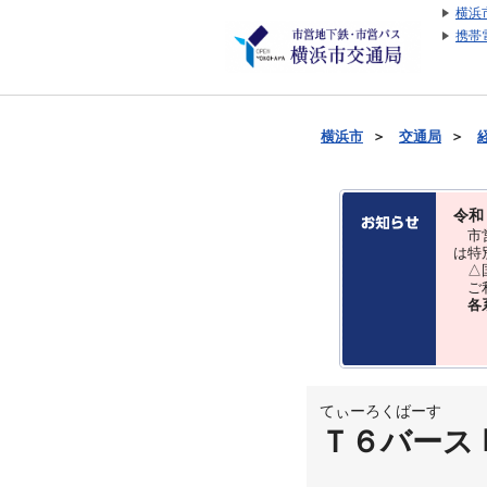
横浜
携帯
横浜市
＞
交通局
＞
令和
市営
は特
△国
ご利
各
てぃーろくばーす
Ｔ６バース