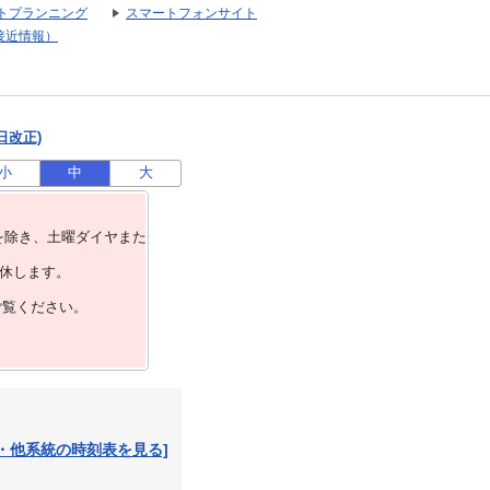
トプランニング
スマートフォンサイト
接近情報）
日改正)
小
中
大
を除き、⼟曜ダイヤまた
運休します。
ご覧ください。
・他系統の時刻表を見る]