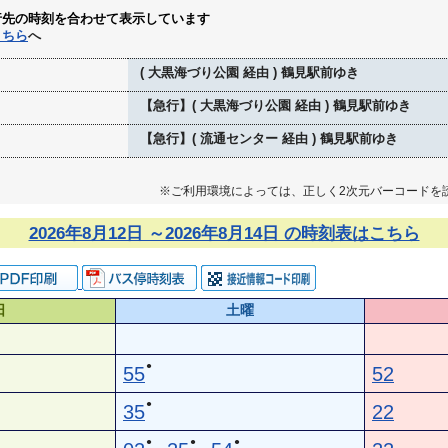
行先の時刻を合わせて表示しています
こちら
へ
( 大黒海づり公園 経由 ) 鶴見駅前ゆき
【急行】( 大黒海づり公園 経由 ) 鶴見駅前ゆき
【急行】( 流通センター 経由 ) 鶴見駅前ゆき
※ご利用環境によっては、正しく2次元バーコードを
2026年8月12日 ～2026年8月14日 の時刻表はこちら
日
土曜
●
55
52
●
35
22
●
●
●