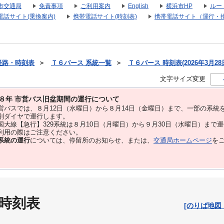
市交通局
免責事項
ご利用案内
English
横浜市HP
ルー
電話サイト(乗換案内)
携帯電話サイト(時刻表)
携帯電話サイト（運行・
経路・時刻表
＞
Ｔ６バース 系統一覧
＞
Ｔ６バース 時刻表(2026年3月28
文字サイズ変更
８年 市営バス旧盆期間の運行について
バスでは、８⽉12⽇（水曜日）から８⽉14⽇（金曜日）まで、⼀部の系統
別ダイヤで運⾏します。
大線【急行】329系統は８月10日（月曜日）から９月30日（水曜日）まで
用の際はご注意ください。
系統の運行
については、停留所のお知らせ、または、
交通局ホームページ
を
 時刻表
[のりば地図