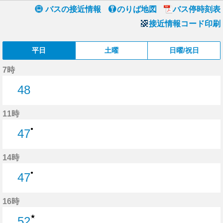
バスの接近情報
のりば地図
バス停時刻表
接近情報コード印刷
平日
土曜
日曜/祝日
7時
48
48分はつ
11時
●
47
47分はつ
14時
●
47
47分はつ
16時
★
52