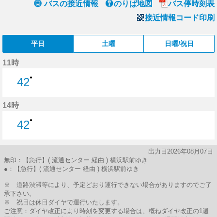
バスの接近情報
のりば地図
バス停時刻表
接近情報コード印刷
平日
土曜
日曜/祝日
11時
●
42
42分はつ
14時
●
42
42分はつ
出力日2026年08月07日
無印：【急行】( 流通センター 経由 ) 横浜駅前ゆき
●：【急行】( 流通センター 経由 ) 横浜駅前ゆき
※ 道路渋滞等により、予定どおり運行できない場合がありますのでご了
承下さい。
※ 祝日は休日ダイヤで運行いたします。
ご注意：ダイヤ改正により時刻を変更する場合は、概ねダイヤ改正の1週