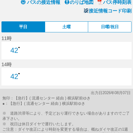
バスの接近情報
のりば地図
バス停時刻表
接近情報コード印刷
平日
土曜
日曜/祝日
11時
●
42
42分はつ
14時
●
42
42分はつ
出力日2026年08月07日
無印：【急行】( 流通センター 経由 ) 横浜駅前ゆき
●：【急行】( 流通センター 経由 ) 横浜駅前ゆき
※ 道路渋滞等により、予定どおり運行できない場合がありますのでご了
承下さい。
※ 祝日は休日ダイヤで運行いたします。
ご注意：ダイヤ改正により時刻を変更する場合は、概ねダイヤ改正の1週