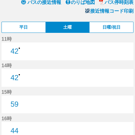
バスの接近情報
のりば地図
バス停時刻表
接近情報コード印刷
平日
土曜
日曜/祝日
11時
●
42
42分はつ
14時
●
42
42分はつ
15時
59
59分はつ
16時
44