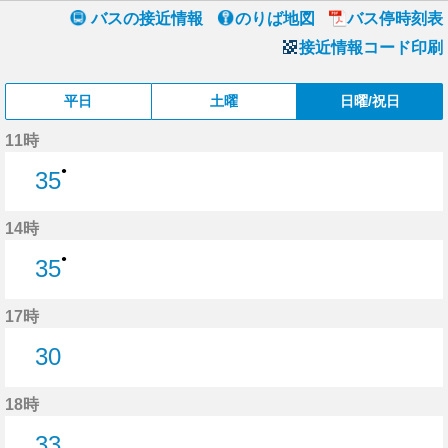
バスの接近情報
のりば地図
バス停時刻表
接近情報コード印刷
平日
土曜
日曜/祝日
11時
●
35
35分はつ
14時
●
35
35分はつ
17時
30
30分はつ
18時
33