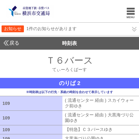
お知らせ
1件のお知らせがあります
戻る
時刻表
Ｔ６バース
てぃーろ
てぃーろくばーす
のりば 2
※時刻表は以下の行先・系統の時刻を合わせて表示しています
( 流通センター 経由 ) スカイウォー
109
109
ク前ゆき
( 流通センター 経由 ) ス
( 流通センター 経由 ) 大黒海づり公
109
109
園ゆき
( 流通センター 経由 ) 大黒海
【特急】Ｃ３バースゆき
【特急】Ｃ３
109
109
大黒海づり公園ゆき
大黒海づり公園ゆ
109
109