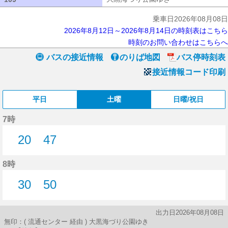
乗車日2026年08月08日
2026年8月12日～2026年8月14日の時刻表はこちら
時刻のお問い合わせはこちらへ
バスの接近情報
のりば地図
バス停時刻表
接近情報コード印刷
平日
土曜
日曜/祝日
7時
20
47
20分はつ
47分はつ
8時
30
50
30分はつ
50分はつ
出力日2026年08月08日
無印：( 流通センター 経由 ) 大黒海づり公園ゆき