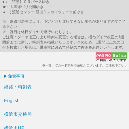
●：【特急】Ｃ３バースゆき
★：大黒海づり公園ゆき
▲：( 流通センター 経由 ) スカイウォーク前ゆき
※ 道路渋滞等により、予定どおり運行できない場合がありますのでご了
承下さい。
※ 祝日は休日ダイヤで運行いたします。
ご注意：ダイヤ改正により時刻を変更する場合は、概ねダイヤ改正の1週
間前までに新しい時刻表を掲載いたします。そのため、1週間以上先の日
付を検索した場合は、乗車前に改めて時刻のご確認をお願いいたします。
※一部、ICカード非対応系統がございます。ご注意下さい。
免責事項
経路・時刻表
English
横浜市交通局
横浜市HP