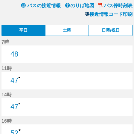
バスの接近情報
のりば地図
バス停時刻表
接近情報コード印刷
平日
土曜
日曜/祝日
7時
48
48分はつ
11時
●
47
47分はつ
14時
●
47
47分はつ
16時
★
52