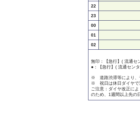
22
23
00
01
02
無印：【急行】( 流通セン
●：【急行】( 流通センタ
※ 道路渋滞等により、
※ 祝日は休日ダイヤで
ご注意：ダイヤ改正によ
のため、1週間以上先の