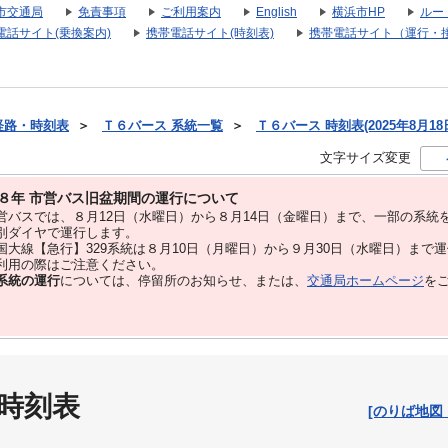
市交通局
免責事項
ご利用案内
English
横浜市HP
ルー
電話サイト(乗換案内)
携帯電話サイト(時刻表)
携帯電話サイト（運行・
経路・時刻表
＞
Ｔ６バース 系統一覧
＞
Ｔ６バース 時刻表(2025年8月18
文字サイズ変更
８年 市営バス旧盆期間の運行について
バスでは、８⽉12⽇（水曜日）から８⽉14⽇（金曜日）まで、⼀部の系統
別ダイヤで運⾏します。
大線【急行】329系統は８月10日（月曜日）から９月30日（水曜日）まで
用の際はご注意ください。
系統の運行
については、停留所のお知らせ、または、
交通局ホームページ
を
 時刻表
[のりば地図