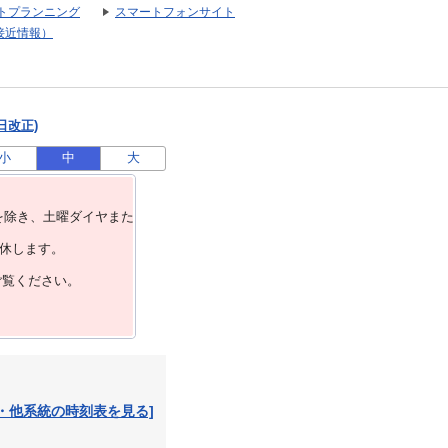
トプランニング
スマートフォンサイト
接近情報）
日改正)
小
中
大
を除き、⼟曜ダイヤまた
運休します。
ご覧ください。
・他系統の時刻表を見る]