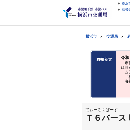
横浜
携帯
横浜市
＞
交通局
＞
令和
市営
は特
△国
ご利
各
てぃーろくばーす
Ｔ６バース