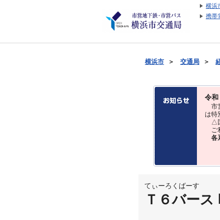
横浜
携帯
横浜市
＞
交通局
＞
令和
市営
は特
△国
ご利
各
てぃーろくばーす
Ｔ６バース