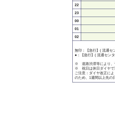
22
23
00
01
02
無印：【急行】( 流通セン
●：【急行】( 流通センタ
※ 道路渋滞等により、
※ 祝日は休日ダイヤで
ご注意：ダイヤ改正によ
のため、1週間以上先の