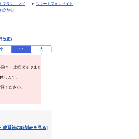
トプランニング
スマートフォンサイト
接近情報）
日改正)
小
中
大
を除き、⼟曜ダイヤまた
運休します。
ご覧ください。
・他系統の時刻表を見る]