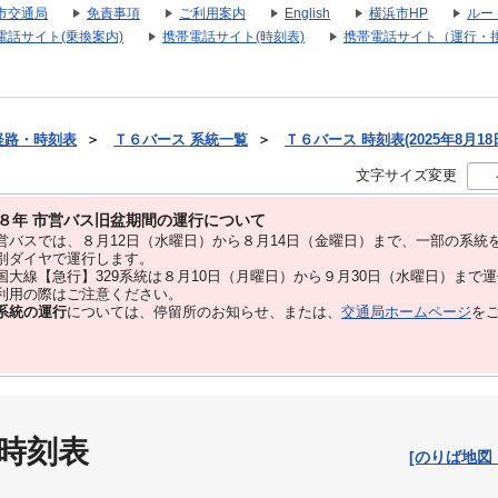
市交通局
免責事項
ご利用案内
English
横浜市HP
ルー
電話サイト(乗換案内)
携帯電話サイト(時刻表)
携帯電話サイト（運行・
経路・時刻表
＞
Ｔ６バース 系統一覧
＞
Ｔ６バース 時刻表(2025年8月18
文字サイズ変更
８年 市営バス旧盆期間の運行について
バスでは、８⽉12⽇（水曜日）から８⽉14⽇（金曜日）まで、⼀部の系統
別ダイヤで運⾏します。
大線【急行】329系統は８月10日（月曜日）から９月30日（水曜日）まで
用の際はご注意ください。
系統の運行
については、停留所のお知らせ、または、
交通局ホームページ
を
 時刻表
[のりば地図