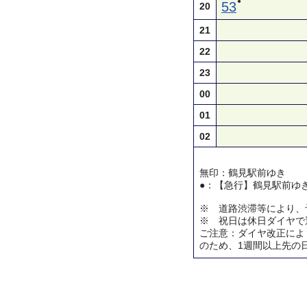
●
53
20
21
22
23
00
01
02
無印：鶴見駅前ゆき
●：【急行】鶴見駅前ゆ
※ 道路渋滞等により、
※ 祝日は休日ダイヤで
ご注意：ダイヤ改正によ
のため、1週間以上先の