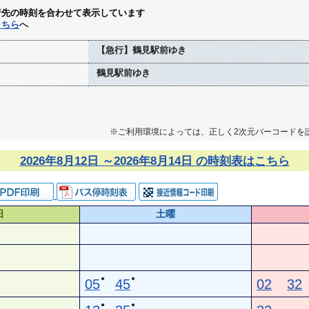
行先の時刻を合わせて表示しています
こちら
へ
【急行】鶴見駅前ゆき
鶴見駅前ゆき
※ご利用環境によっては、正しく2次元バーコードを
2026年8月12日 ～2026年8月14日 の時刻表はこちら
日
土曜
●
●
05
45
02
32
●
●