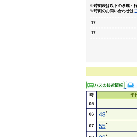
※時刻表は以下の系統・
※時刻のお問い合わせは
17
17
時
平
05
●
48
06
●
55
07
●