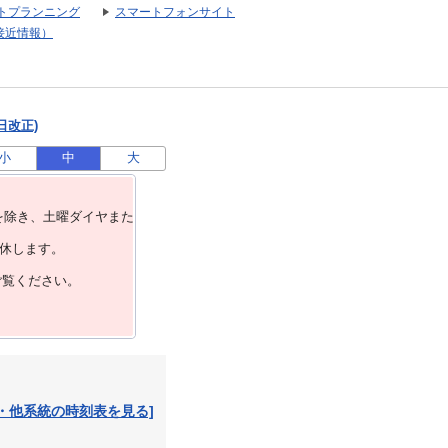
トプランニング
スマートフォンサイト
接近情報）
日改正)
小
中
大
を除き、⼟曜ダイヤまた
運休します。
ご覧ください。
・他系統の時刻表を見る]