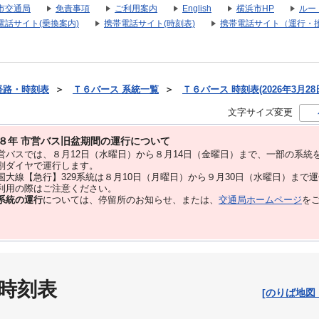
市交通局
免責事項
ご利用案内
English
横浜市HP
ルー
電話サイト(乗換案内)
携帯電話サイト(時刻表)
携帯電話サイト（運行・
経路・時刻表
＞
Ｔ６バース 系統一覧
＞
Ｔ６バース 時刻表(2026年3月28
文字サイズ変更
８年 市営バス旧盆期間の運行について
バスでは、８⽉12⽇（水曜日）から８⽉14⽇（金曜日）まで、⼀部の系統
別ダイヤで運⾏します。
大線【急行】329系統は８月10日（月曜日）から９月30日（水曜日）まで
用の際はご注意ください。
系統の運行
については、停留所のお知らせ、または、
交通局ホームページ
を
 時刻表
[のりば地図