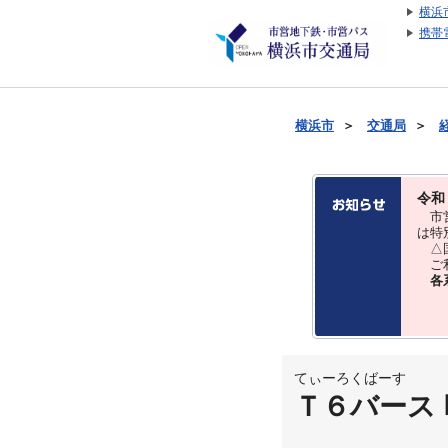
横浜
携帯
横浜市
＞
交通局
＞
令和
市営
は特
△国
ご利
各
てぃーろくばーす
Ｔ６バース