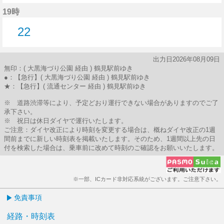
22分はつ
19時
22
22分はつ
出力日2026年08月09日
無印：( 大黒海づり公園 経由 ) 鶴見駅前ゆき
●：【急行】( 大黒海づり公園 経由 ) 鶴見駅前ゆき
★：【急行】( 流通センター 経由 ) 鶴見駅前ゆき
※ 道路渋滞等により、予定どおり運行できない場合がありますのでご了
承下さい。
※ 祝日は休日ダイヤで運行いたします。
ご注意：ダイヤ改正により時刻を変更する場合は、概ねダイヤ改正の1週
間前までに新しい時刻表を掲載いたします。そのため、1週間以上先の日
付を検索した場合は、乗車前に改めて時刻のご確認をお願いいたします。
※一部、ICカード非対応系統がございます。ご注意下さい。
免責事項
経路・時刻表