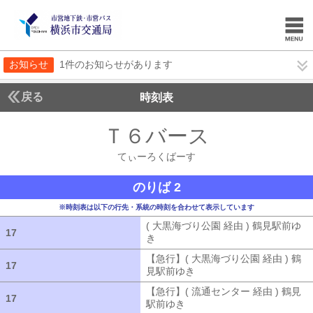
お知らせ
1件のお知らせがあります
戻る
時刻表
Ｔ６バース
てぃーろ
てぃーろくばーす
のりば 2
※時刻表は以下の行先・系統の時刻を合わせて表示しています
( 大黒海づり公園 経由 ) 鶴見駅前ゆ
17
17
き
( 大黒海づり公園 経由 ) 鶴見駅前ゆ
【急行】( 大黒海づり公園 経由 ) 鶴
17
17
見駅前ゆき
【急行】( 大黒海づり公園 
【急行】( 流通センター 経由 ) 鶴見
17
17
駅前ゆき
【急行】( 流通センター 経由