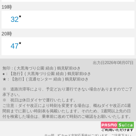
37分はつ
19時
★
32
32分はつ
20時
★
47
47分はつ
出力日2026年08月07日
無印：( 大黒海づり公園 経由 ) 鶴見駅前ゆき
●：【急行】( 大黒海づり公園 経由 ) 鶴見駅前ゆき
★：【急行】( 流通センター 経由 ) 鶴見駅前ゆき
※ 道路渋滞等により、予定どおり運行できない場合がありますのでご了
承下さい。
※ 祝日は休日ダイヤで運行いたします。
ご注意：ダイヤ改正により時刻を変更する場合は、概ねダイヤ改正の1週
間前までに新しい時刻表を掲載いたします。そのため、1週間以上先の日
付を検索した場合は、乗車前に改めて時刻のご確認をお願いいたします。
※一部、ICカード非対応系統がございます。ご注意下さい。