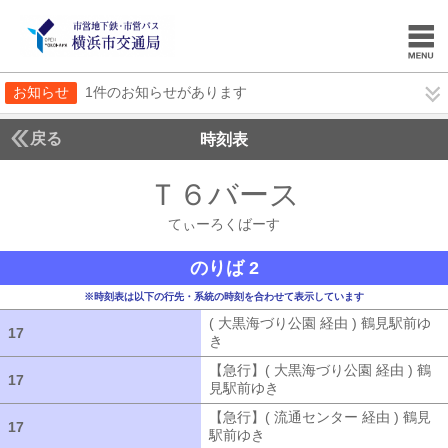
お知らせ
1件のお知らせがあります
戻る
時刻表
Ｔ６バース
てぃーろ
てぃーろくばーす
のりば 2
※時刻表は以下の行先・系統の時刻を合わせて表示しています
( 大黒海づり公園 経由 ) 鶴見駅前ゆ
17
17
き
( 大黒海づり公園 経由 ) 鶴見駅前ゆ
【急行】( 大黒海づり公園 経由 ) 鶴
17
17
見駅前ゆき
【急行】( 大黒海づり公園 
【急行】( 流通センター 経由 ) 鶴見
17
17
駅前ゆき
【急行】( 流通センター 経由