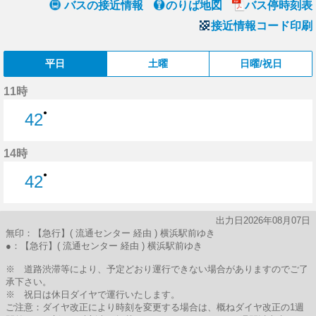
バスの接近情報
のりば地図
バス停時刻表
接近情報コード印刷
平日
土曜
日曜/祝日
11時
●
42
42分はつ
14時
●
42
42分はつ
出力日2026年08月07日
無印：【急行】( 流通センター 経由 ) 横浜駅前ゆき
●：【急行】( 流通センター 経由 ) 横浜駅前ゆき
※ 道路渋滞等により、予定どおり運行できない場合がありますのでご了
承下さい。
※ 祝日は休日ダイヤで運行いたします。
ご注意：ダイヤ改正により時刻を変更する場合は、概ねダイヤ改正の1週