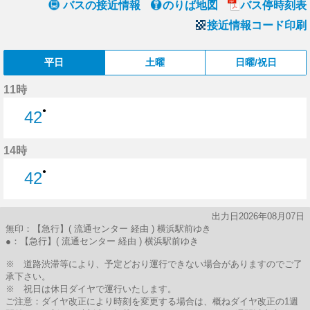
バスの接近情報
のりば地図
バス停時刻表
接近情報コード印刷
平日
土曜
日曜/祝日
11時
●
42
42分はつ
14時
●
42
42分はつ
出力日2026年08月07日
無印：【急行】( 流通センター 経由 ) 横浜駅前ゆき
●：【急行】( 流通センター 経由 ) 横浜駅前ゆき
※ 道路渋滞等により、予定どおり運行できない場合がありますのでご了
承下さい。
※ 祝日は休日ダイヤで運行いたします。
ご注意：ダイヤ改正により時刻を変更する場合は、概ねダイヤ改正の1週