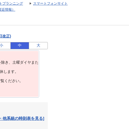
トプランニング
スマートフォンサイト
接近情報）
日改正)
小
中
大
を除き、⼟曜ダイヤまた
運休します。
ご覧ください。
・他系統の時刻表を見る]