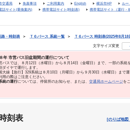
市交通局
免責事項
ご利用案内
English
横浜市HP
ルー
電話サイト(乗換案内)
携帯電話サイト(時刻表)
携帯電話サイト（運行・
経路・時刻表
＞
Ｔ６バース 系統一覧
＞
Ｔ６バース 時刻表(2025年8月18
文字サイズ変更
８年 市営バス旧盆期間の運行について
バスでは、８⽉12⽇（水曜日）から８⽉14⽇（金曜日）まで、⼀部の系統
別ダイヤで運⾏します。
大線【急行】329系統は８月10日（月曜日）から９月30日（水曜日）まで
用の際はご注意ください。
系統の運行
については、停留所のお知らせ、または、
交通局ホームページ
を
 時刻表
[のりば地図