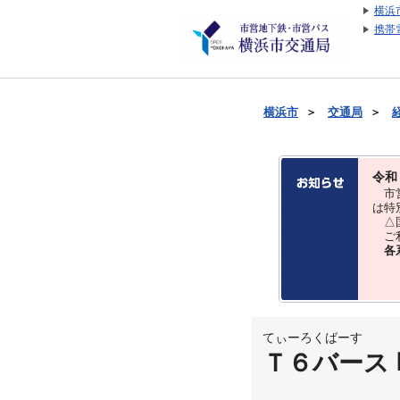
横浜
携帯
横浜市
＞
交通局
＞
令和
市営
は特
△国
ご利
各
てぃーろくばーす
Ｔ６バース