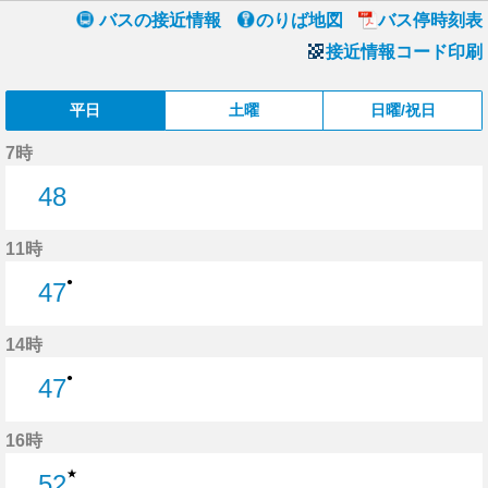
バスの接近情報
のりば地図
バス停時刻表
接近情報コード印刷
平日
土曜
日曜/祝日
7時
48
48分はつ
11時
●
47
47分はつ
14時
●
47
47分はつ
16時
★
52