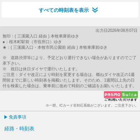
すべての時刻表を表示
出力日2026年08月07日
無印：( 三溪園入口 経由 ) 本牧車庫前ゆき
●：桜木町駅前（市役所口）ゆき
★：( 三溪園入口・本牧市民公園前 経由 ) 本牧車庫前ゆき
※ 道路渋滞等により、予定どおり運行できない場合がありますのでご了
承下さい。
※ 祝日は休日ダイヤで運行いたします。
ご注意：ダイヤ改正により時刻を変更する場合は、概ねダイヤ改正の1週
間前までに新しい時刻表を掲載いたします。そのため、1週間以上先の日
付を検索した場合は、乗車前に改めて時刻のご確認をお願いいたします。
※一部、ICカード非対応系統がございます。ご注意下さい。
免責事項
経路・時刻表