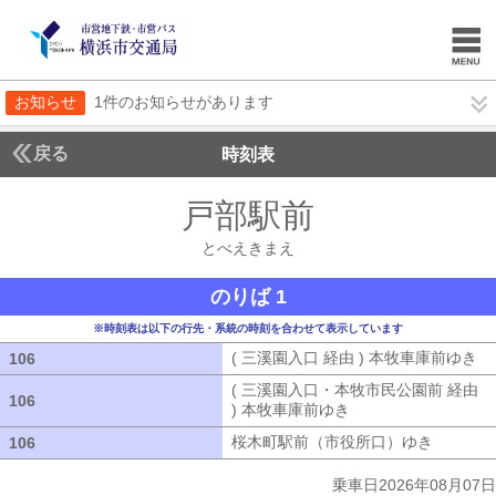
お知らせ
1件のお知らせがあります
戻る
時刻表
戸部駅前
とべえきま
とべえきまえ
のりば 1
※時刻表は以下の行先・系統の時刻を合わせて表示しています
( 三溪園入口 経由 ) 本牧車庫前ゆき
(
106
106
( 三溪園入口・本牧市民公園前 経由
106
106
) 本牧車庫前ゆき
( 三溪園入口・本牧市
桜木町駅前（市役所口）ゆき
桜木町駅
106
106
乗車日2026年08月07日