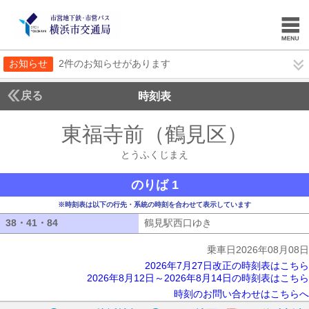
お知らせ
2件のお知らせがあります
戻る
時刻表
東福寺前（鶴見区）
とう
とうふくじまえ
のりば 1
※時刻表は以下の行先・系統の時刻を合わせて表示しています
38・41・84
38・41・84
鶴見駅西口ゆき
鶴見駅西口ゆき
乗車日2026年08月08日
2026年7月27日改正の時刻表はこちら
2026年8月12日～2026年8月14日の時刻表はこちら
時刻のお問い合わせはこちらへ