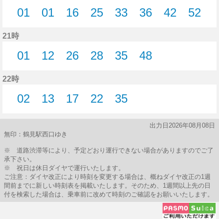
01
01
16
25
33
36
42
52
1分はつ
1分はつ
16分はつ
25分はつ
33分はつ
36分はつ
42分はつ
52分
21時
01
12
26
28
35
48
1分はつ
12分はつ
26分はつ
28分はつ
35分はつ
48分はつ
22時
02
13
17
22
35
2分はつ
13分はつ
17分はつ
22分はつ
35分はつ
出力日2026年08月08日
無印：鶴見駅西口ゆき
※ 道路渋滞等により、予定どおり運行できない場合がありますのでご了
承下さい。
※ 祝日は休日ダイヤで運行いたします。
ご注意：ダイヤ改正により時刻を変更する場合は、概ねダイヤ改正の1週
間前までに新しい時刻表を掲載いたします。そのため、1週間以上先の日
付を検索した場合は、乗車前に改めて時刻のご確認をお願いいたします。