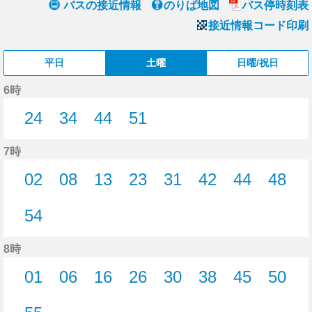
バスの接近情報
のりば地図
バス停時刻表
接近情報コード印刷
平日
土曜
日曜/祝日
6時
24
34
44
51
24分はつ
34分はつ
44分はつ
51分はつ
7時
02
08
13
23
31
42
44
48
2分はつ
8分はつ
13分はつ
23分はつ
31分はつ
42分はつ
44分はつ
48分
54
54分はつ
8時
01
06
16
26
30
38
45
50
1分はつ
6分はつ
16分はつ
26分はつ
30分はつ
38分はつ
45分はつ
50分