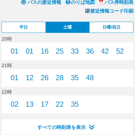
バスの接近情報
のりば地図
バス停時刻表
接近情報コード印刷
平日
土曜
日曜/祝日
20時
01
01
16
25
33
36
42
52
1分はつ
1分はつ
16分はつ
25分はつ
33分はつ
36分はつ
42分はつ
52分
21時
01
12
26
28
35
48
1分はつ
12分はつ
26分はつ
28分はつ
35分はつ
48分はつ
22時
02
13
17
22
35
2分はつ
13分はつ
17分はつ
22分はつ
35分はつ
すべての時刻表を表示