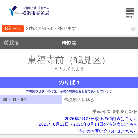
お知らせ
2件のお知らせがあります
戻る
時刻表
東福寺前（鶴見区）
とう
とうふくじまえ
のりば 1
※時刻表は以下の行先・系統の時刻を合わせて表示しています
38・41・84
38・41・84
鶴見駅西口ゆき
鶴見駅西口ゆき
乗車日2026年08月08日
2026年7月27日改正の時刻表はこちら
2026年8月12日～2026年8月14日の時刻表はこちら
時刻のお問い合わせはこちらへ