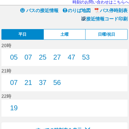
時刻のお問い合わせはこちらへ
バスの接近情報
のりば地図
バス停時刻表
接近情報コード印刷
平日
土曜
日曜/祝日
20時
05
07
25
27
47
53
5分はつ
7分はつ
25分はつ
27分はつ
47分はつ
53分はつ
21時
07
21
37
56
7分はつ
21分はつ
37分はつ
56分はつ
22時
19
19分はつ