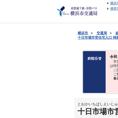
横浜
携帯
横浜市
＞
交通局
＞
十日市場市営住宅入口 時刻表
令和
市営
は特
△国
ご利
各
とおかいちばしえいじゅ
十日市場市