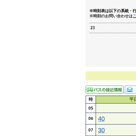
※時刻表は以下の系統・
※時刻のお問い合わせは
23
時
平
05
40
06
30
07