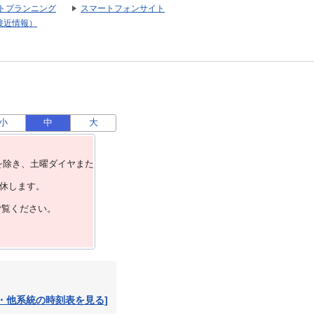
トプランニング
スマートフォンサイト
接近情報）
小
中
大
を除き、⼟曜ダイヤまた
運休します。
ご覧ください。
・他系統の時刻表を見る]