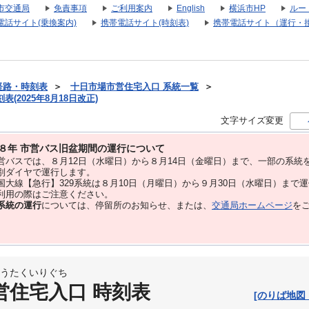
市交通局
免責事項
ご利用案内
English
横浜市HP
ルー
電話サイト(乗換案内)
携帯電話サイト(時刻表)
携帯電話サイト（運行・
経路・時刻表
＞
十日市場市営住宅入口 系統一覧
＞
(2025年8月18日改正)
文字サイズ変更
８年 市営バス旧盆期間の運行について
バスでは、８⽉12⽇（水曜日）から８⽉14⽇（金曜日）まで、⼀部の系統
別ダイヤで運⾏します。
大線【急行】329系統は８月10日（月曜日）から９月30日（水曜日）まで
用の際はご注意ください。
系統の運行
については、停留所のお知らせ、または、
交通局ホームページ
を
うたくいりぐち
営住宅入口 時刻表
[のりば地図