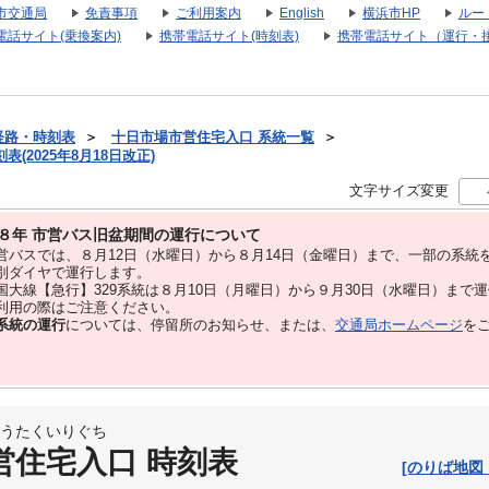
市交通局
免責事項
ご利用案内
English
横浜市HP
ルー
電話サイト(乗換案内)
携帯電話サイト(時刻表)
携帯電話サイト（運行・
経路・時刻表
＞
十日市場市営住宅入口 系統一覧
＞
(2025年8月18日改正)
文字サイズ変更
８年 市営バス旧盆期間の運行について
バスでは、８⽉12⽇（水曜日）から８⽉14⽇（金曜日）まで、⼀部の系統
別ダイヤで運⾏します。
大線【急行】329系統は８月10日（月曜日）から９月30日（水曜日）まで
用の際はご注意ください。
系統の運行
については、停留所のお知らせ、または、
交通局ホームページ
を
うたくいりぐち
営住宅入口 時刻表
[のりば地図