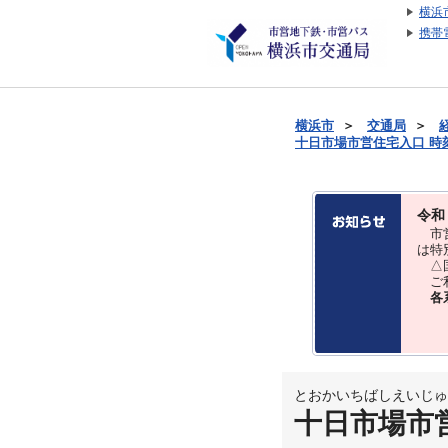
横浜
携帯
横浜市
＞
交通局
＞
十日市場市営住宅入口 時刻表
令和
市営
は特
△国
ご利
各
とおかいちばしえいじゅ
十日市場市