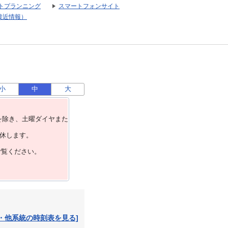
トプランニング
スマートフォンサイト
接近情報）
小
中
大
を除き、⼟曜ダイヤまた
運休します。
ご覧ください。
・他系統の時刻表を見る]