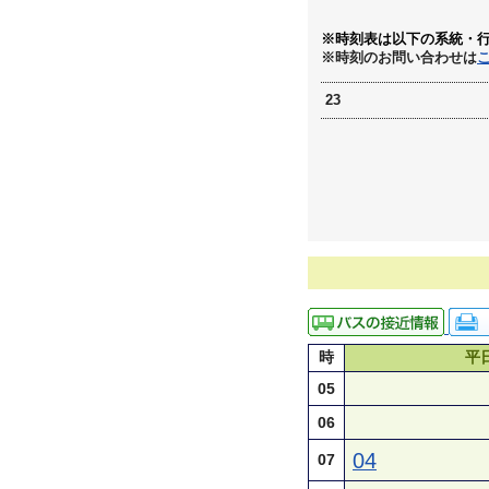
※時刻表は以下の系統・
※時刻のお問い合わせは
23
時
平
05
06
04
07