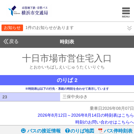
お知らせ
1件のお知らせがあります
戻る
時刻表
十日市場市営住宅入口
とお
とおかいちばしえいじゅうたくいりぐち
のりば 2
※時刻表は以下の行先・系統の時刻を合わせて表示しています
三保中央ゆき
三保中央ゆき
23
23
乗車日2026年08月07日
2026年8月12日～2026年8月14日の時刻表はこちら
時刻のお問い合わせはこちらへ
バスの接近情報
のりば地図
バス停時刻表