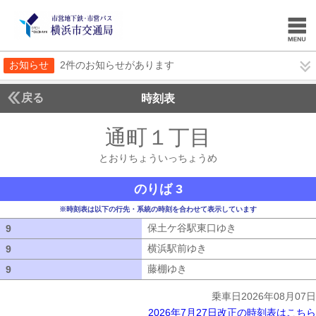
お知らせ
2件のお知らせがあります
戻る
時刻表
通町１丁目
とおりち
とおりちょういっちょうめ
のりば 3
※時刻表は以下の行先・系統の時刻を合わせて表示しています
保土ケ谷駅東口ゆき
保土ケ谷駅東口ゆ
9
9
横浜駅前ゆき
横浜駅前ゆき
9
9
藤棚ゆき
藤棚ゆき
9
9
乗車日2026年08月07日
2026年7月27日改正の時刻表はこちら