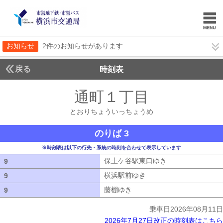
お知らせ
2件のお知らせがあります
戻る
時刻表
通町１丁目
とおりち
とおりちょういっちょうめ
のりば 3
※時刻表は以下の行先・系統の時刻を合わせて表示しています
保土ケ谷駅東口ゆき
保土ケ谷駅東口ゆ
9
9
横浜駅前ゆき
横浜駅前ゆき
9
9
藤棚ゆき
藤棚ゆき
9
9
乗車日2026年08月11日
2026年7月27日改正の時刻表はこちら