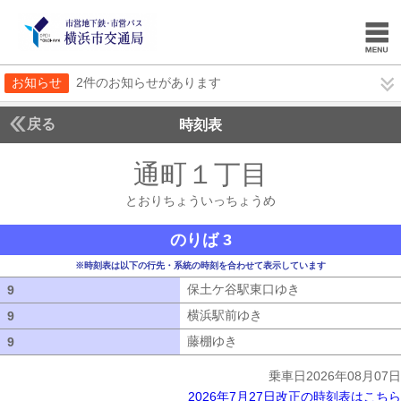
お知らせ
2件のお知らせがあります
戻る
時刻表
通町１丁目
とおりち
とおりちょういっちょうめ
のりば 3
※時刻表は以下の行先・系統の時刻を合わせて表示しています
保土ケ谷駅東口ゆき
保土ケ谷駅東口ゆ
9
9
横浜駅前ゆき
横浜駅前ゆき
9
9
藤棚ゆき
藤棚ゆき
9
9
乗車日2026年08月07日
2026年7月27日改正の時刻表はこちら