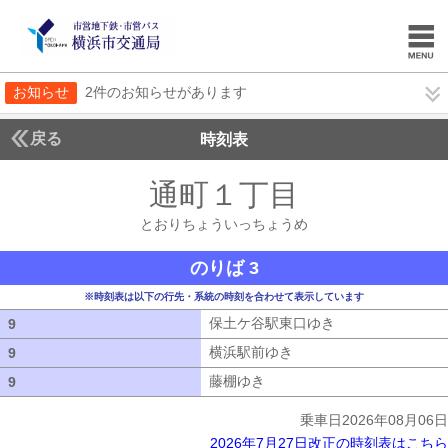
お知らせ
2件のお知らせがあります
戻る
時刻表
通町１丁目
とおりち
とおりちょういっちょうめ
のりば 3
※時刻表は以下の行先・系統の時刻を合わせて表示しています
保土ケ谷駅東口ゆき
保土ケ谷駅東口ゆ
9
9
横浜駅前ゆき
横浜駅前ゆき
9
9
藤棚ゆき
藤棚ゆき
9
9
乗車日2026年08月06日
2026年7月27日改正の時刻表はこちら