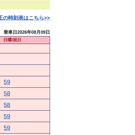
日改正の時刻表はこちら>>
乗車日2026年08月09日
日曜/祝日
59
58
58
59
59