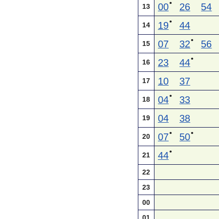
●
00
26
54
13
●
19
44
14
●
07
32
56
15
●
23
44
16
10
37
17
●
04
33
18
04
38
19
●
●
07
50
20
●
44
21
22
23
00
01