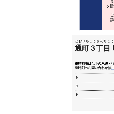
ま
を
ご
詳
とおりちょうさんちょう
通町３丁目
※時刻表は以下の系統・
※時刻のお問い合わせは
9
9
9