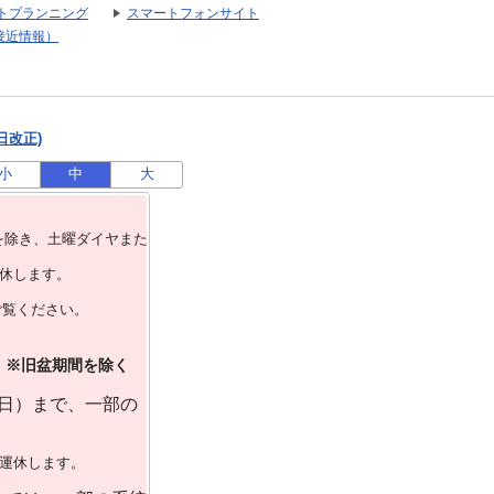
トプランニング
スマートフォンサイト
接近情報）
日改正)
小
中
大
を除き、⼟曜ダイヤまた
運休します。
ご覧ください。
）※旧盆期間を除く
曜日）まで、一部の
で運休します。