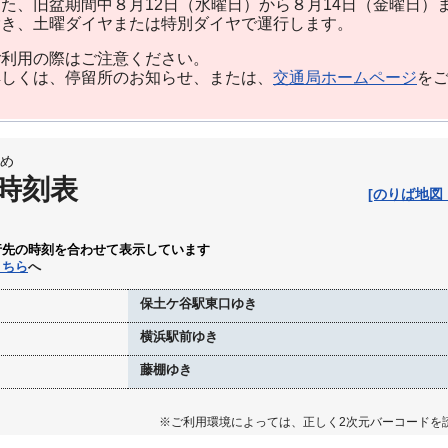
た、旧盆期間中８月12日（水曜日）から８月14日（金曜日）
除き、土曜ダイヤまたは特別ダイヤで運行します。
利用の際はご注意ください。
しくは、停留所のお知らせ、または、
交通局ホームページ
を
め
 時刻表
[のりば地図
行先の時刻を合わせて表示しています
こちら
へ
保土ケ谷駅東口ゆき
横浜駅前ゆき
藤棚ゆき
※ご利用環境によっては、正しく2次元バーコードを