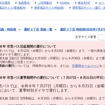
市交通局
免責事項
ご利用案内
English
横浜市HP
ルー
電話サイト(乗換案内)
携帯電話サイト(時刻表)
携帯電話サイト（運行・
経路・時刻表
＞
通町３丁目 系統一覧
＞
通町３丁目 時刻表(2026年7月27
文字サイズ変更
８年 市営バス旧盆期間の運行について
バスでは、８⽉12⽇（水曜日）から８⽉14⽇（金曜日）まで、⼀部の系統
別ダイヤで運⾏します。
大線【急行】329系統は８月10日（月曜日）から９月30日（水曜日）まで
用の際はご注意ください。
系統の運行
については、停留所のお知らせ、または、
交通局ホームページ
を
８年 市営バス夏季期間中の運行について（７月27日～８月21日の平日
バスでは、令和８年７月27日（月曜日）から８月21日（金
統において、夏季特別ダイヤで運行します。
大線【急行】329系統は、８月10日（月曜日）から９月30日（水曜日）ま