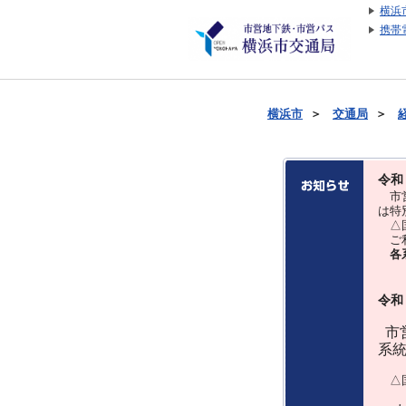
横浜
携帯
横浜市
＞
交通局
＞
令和
市営
は特
△国
ご利
各
令和
市営
系
△国